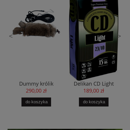
<
>
.5
Dummy królik
Delikan CD Light
"biegający"
15kg
290,00 zł
189,00 zł
do koszyka
do koszyka