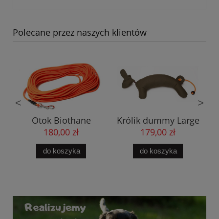
Polecane przez naszych klientów
<
>
Otok Biothane
Królik dummy Large
r
okrągły
180,00 zł
179,00 zł
pomarańczowy
do koszyka
do koszyka