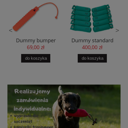
<
>
Dummy bumper
Dummy standard
pomarańczowy S
500g z nadrukiem 1-
69,00 zł
400,00 zł
10
do koszyka
do koszyka