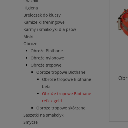
Gwizdki
Higiena
Breloczek do kluczy
Kamizelki treningowe
Karmy i smakołyki dla psów
Miski
Obroże
Obroże Biothane
Obroże nylonowe
Obroże tropowe
Obroże tropowe Biothane
Obr
Obroże tropowe Biothane
beta
Obroże tropowe Biothane
reflex gold
Obroże tropowe skórzane
Saszetki na smakołyki
Smycze