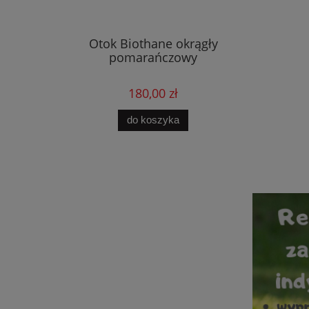
 krzyżówka
Otok Biothane okrągły
Gwizdek
pomarańczowy
j
180,00 zł
ości
do koszyka