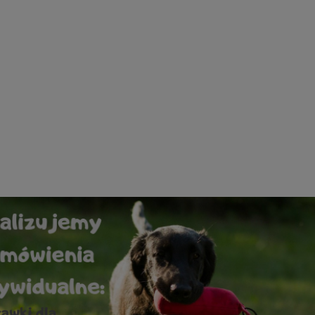
 Acme 212 Field Trial
Kamizelka treningowa Train
askrawozielony
liliowa
75,00 zł
390,00 zł
do koszyka
do koszyka