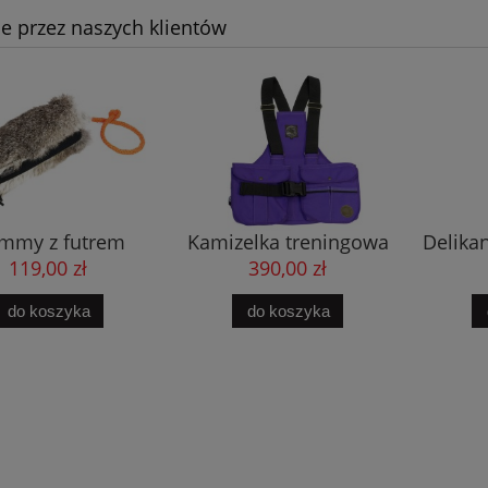
e przez naszych klientów
mmy z futrem
Kamizelka treningowa
Delik
ka na smakołyki L
Trainer liliowa
119,00 zł
390,00 zł
do koszyka
do koszyka