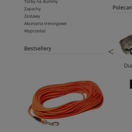
Torby na dummy
Polecan
Zapachy
Zestawy
Akcesoria treningowe
Wyprzedaż
Bestsellery
<
kan CD Puppy Mini
Kamizelka treningowa
Du
15kg
Trainer czarna
króli
230,00 zł
390,00 zł
do koszyka
do koszyka