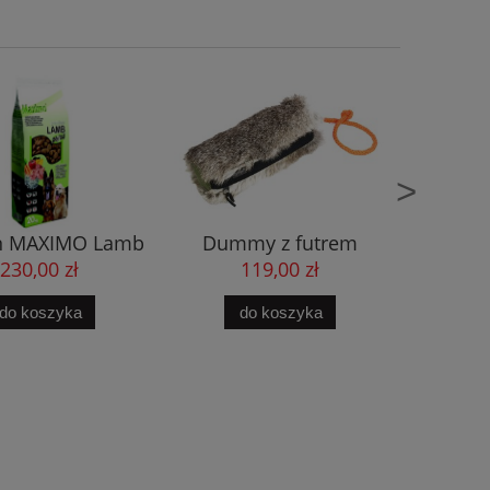
>
an MAXIMO Lamb
Dummy z futrem
Dummy 
20kg
królika na smakołyki S
z na
230,00 zł
119,00 zł
4
do koszyka
do koszyka
d