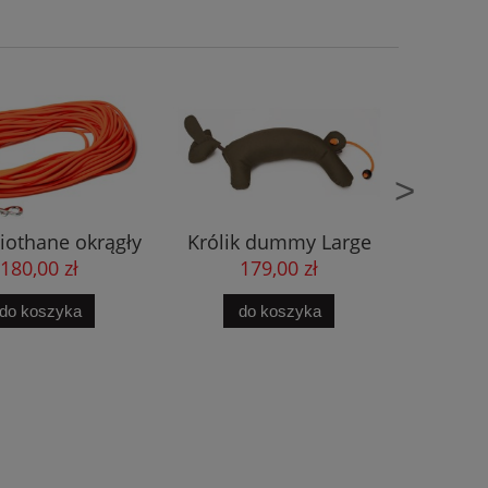
>
iothane okrągły
Królik dummy Large
Kamize
marańczowy
Trai
180,00 zł
179,00 zł
3
do koszyka
do koszyka
d