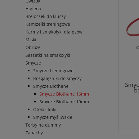
Gwizdki
Higiena
Breloczek do kluczy
Kamizelki treningowe
Karmy i smakołyki dla psów
Miski
Obroże
Saszetki na smakołyki
Smycze
Smycze treningowe
Rozgałęźniki do smyczy
Smyc
Smycze Biothane
b
Smycze Biothane 16mm
Smycze Biothane 19mm
Otoki i linki
Smycze myśliwskie
Torby na dummy
Zapachy