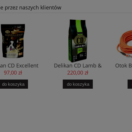
e przez naszych klientów
kan CD Excellent
Delikan CD Lamb &
Otok B
Beef 3kg
Rice 15kg
po
97,00 zł
220,00 zł
do koszyka
do koszyka