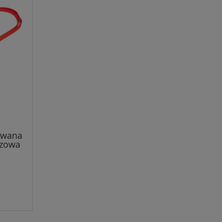
owana
zowa