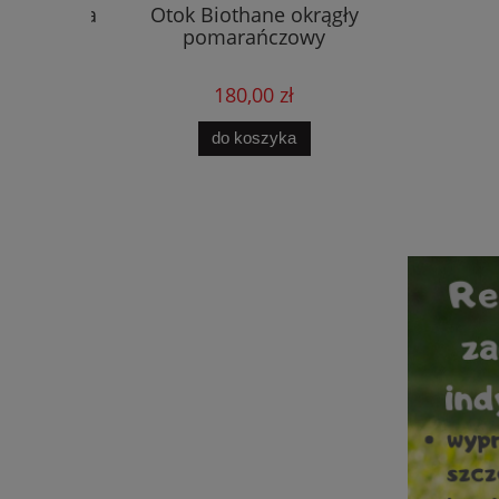
 krzyżówka
Otok Biothane okrągły
Gwizdek
pomarańczowy
j
180,00 zł
ości
do koszyka