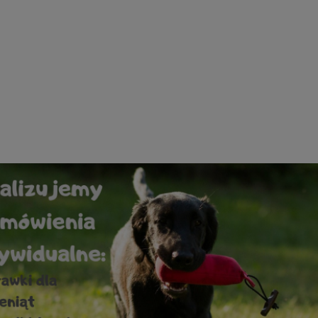
 Acme 212 Field Trial
Kamizelka treningowa Train
askrawozielony
liliowa
75,00 zł
390,00 zł
do koszyka
do koszyka