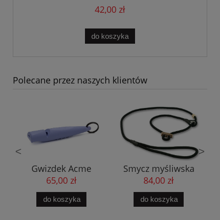
42,00 zł
do koszyka
Polecane przez naszych klientów
<
>
O
Gwizdek Acme
Smycz myśliwska
Alpha 210.5 liliowy
Field trial ze
65,00 zł
84,00 zł
stoperem czarna
6mm
do koszyka
do koszyka