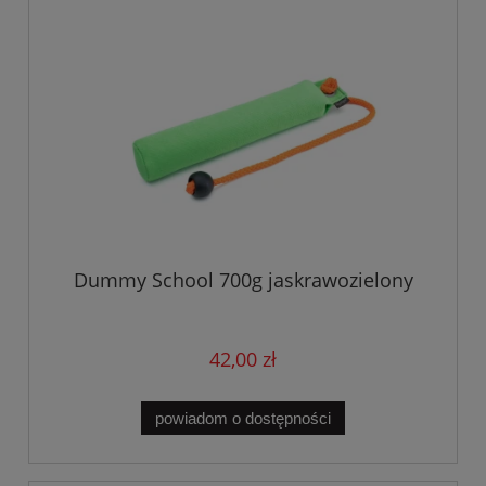
Dummy School 700g jaskrawozielony
42,00 zł
powiadom o dostępności