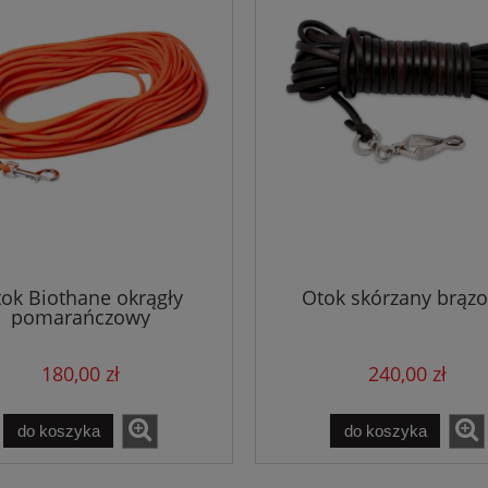
ok Biothane okrągły
Otok skórzany brąz
pomarańczowy
180,00 zł
240,00 zł
do koszyka
do koszyka