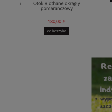
 krzyżówka
Otok Biothane okrągły
Gwizdek
pomarańczowy
j
180,00 zł
ości
do koszyka