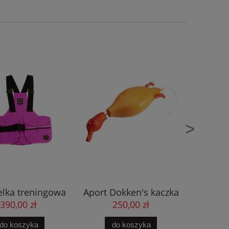
>
lka treningowa
Aport Dokken's kaczka
Kamize
iner różowa
pomarańczowa
Trai
390,00 zł
250,00 zł
3
do koszyka
do koszyka
d