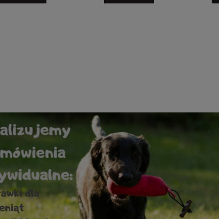
 Acme 212 Field Trial
Kamizelka treningowa Train
askrawozielony
liliowa
75,00 zł
390,00 zł
do koszyka
do koszyka