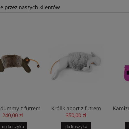
e przez naszych klientów
k dummy z futrem
Królik aport z futrem
Kamize
Large
small
Tra
240,00 zł
350,00 zł
do koszyka
do koszyka