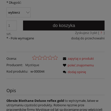
*
Długość:
do koszyka
Zyskujesz
3
pkt [
?
]
szt.
*
- Pole wymagane
dodaj do przechowalni
Ocena:
zapytaj o produkt
Producent:
Mystique
poleć znajomemu
Kod produktu:
w-000044
dodaj opinię
Opis
Obroże Biothane
Deluxe reflex gold
to wytrzymałe, łatwe w
utrzymaniu czystości produkty. Robione ręcznie prze
pracowników firmy Mystique od lat są doceniane przez właścicieli