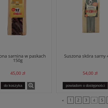
ona sarnina w paskach
Suszona skóra sarny 
150g
45,00 zł
54,00 zł
do koszyka
powiadom o dostępności
«
1
2
3
4
5