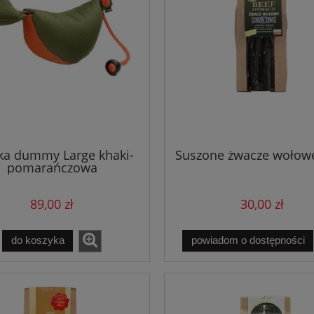
ka dummy Large khaki-
Suszone żwacze wołow
pomarańczowa
89,00 zł
30,00 zł
do koszyka
powiadom o dostępności