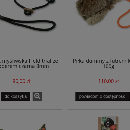
myśliwska Field trial ze
Piłka dummy z futrem k
operem czarna 8mm
165g
 Acme 212 Field Trial
Kamizelka treningowa Train
askrawozielony
liliowa
80,00 zł
110,00 zł
75,00 zł
390,00 zł
do koszyka
powiadom o dostępności
do koszyka
do koszyka