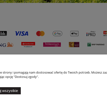
nie strony i pomagają nam dostosować ofertę do Twoich potrzeb. Możesz zaa
Płatności i dostawa
Informacje
jąc opcję "Dostosuj zgody".
Formy płatności
Polityka prywatno
j wszystkie
Raty
Ustawienia plików
Czas i koszty dostawy
Czas realizacji zamówienia