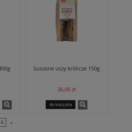
400g
Suszone uszy królicze 150g
36,00 zł
do koszyka
6
»