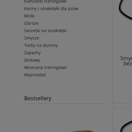
Kamizelki treningowe
Karmy i smakołyki dla psów
Miski
Obroże
Saszetki na smakołyki
Smycze
Torby na dummy
Zapachy
Smyc
Zestawy
bez
Akcesoria treningowe
Wyprzedaż
Bestsellery