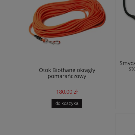
Smycz 
st
 krzyżówka
Otok Biothane okrągły
Gwizdek
pomarańczowy
j
180,00 zł
ości
do koszyka