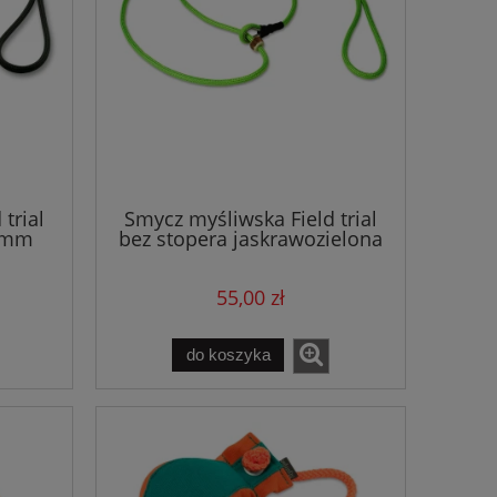
trial
Smycz myśliwska Field trial
 8mm
bez stopera jaskrawozielona
6mm
55,00 zł
do koszyka