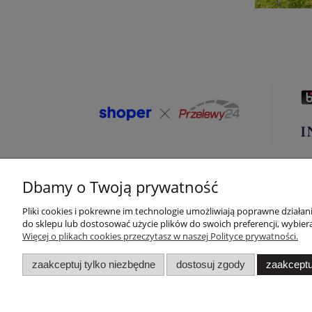
Dbamy o Twoją prywatność
Pliki cookies i pokrewne im technologie umożliwiają poprawne działa
Pomoc
Moje konto
do sklepu lub dostosować użycie plików do swoich preferencji, wybiera
Więcej o plikach cookies przeczytasz w naszej Polityce prywatności.
Zwroty i reklamacje
Twoje zamówienia
zaakceptuj tylko niezbędne
dostosuj zgody
zaakceptu
Program bonusowy
Ustawienia konta
Regulamin
Przechowalnia